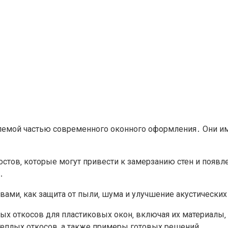
емой частью современного оконного оформления․ Они име
тов‚ которые могут привести к замерзанию стен и появл
․
ами‚ как защита от пыли‚ шума и улучшение акустических
х откосов для пластиковых окон‚ включая их материалы‚ 
теплых откосов‚ а также примеры готовых решений․