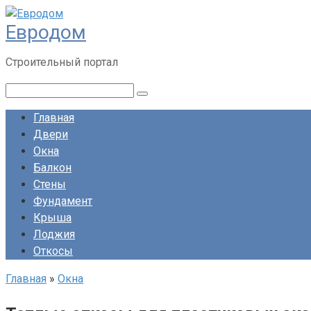
Перейти
Евродом
к
контенту
Строительный портал
Поиск:
Главная
Двери
Окна
Балкон
Стены
Фундамент
Крыша
Лоджия
Откосы
Главная
»
Окна