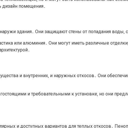
ь дизайн помещения․
наружи здания․ Они защищают стены от попадания воды‚ с
астика или алюминия․ Они могут иметь различные отделк
архитектурой․
щества и внутренних‚ и наружных откосов․ Они обеспечив
гостоящими и требовательными к установке‚ но они пред
лярных и доступных вариантов для теплых откосов․ Пеноп