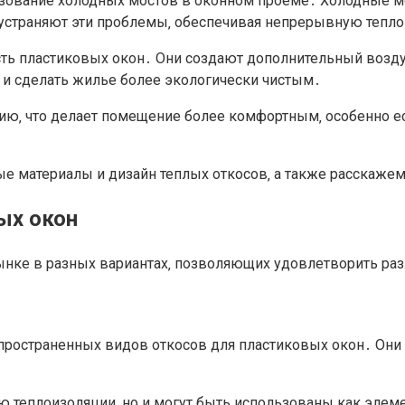
зование холодных мостов в оконном проеме․ Холодные мос
 устраняют эти проблемы‚ обеспечивая непрерывную тепл
ь пластиковых окон․ Они создают дополнительный воздуш
 и сделать жилье более экологически чистым․
ю‚ что делает помещение более комфортным‚ особенно есл
 материалы и дизайн теплых откосов‚ а также расскажем 
ых окон
ынке в разных вариантах‚ позволяющих удовлетворить раз
пространенных видов откосов для пластиковых окон․ Они
 теплоизоляции‚ но и могут быть использованы как элем