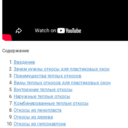
Содержание
Введение
Зачем нужны откосы для пластиковых окон
Преимущества теплых откосов
Виды теплых откосов для пластиковых окон
Внутренние теплые откосы
Наружные теплые откосы
Комбинированные теплые откосы
Откосы из пенопласта
Откосы из дерева
Откосы из гипсокартона