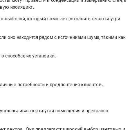
ты могут привести к конденсации и замерзанию стен‚ а
овую изоляцию․
ный слой‚ который помогает сохранить тепло внутри
и оно находится рядом с источниками шума‚ такими как
о способах их установки․
личные потребности и предпочтения клиентов․
 устанавливаются внутри помещения и прекрасно
ент декора․ Они предлагают широкий выбор цветовых и