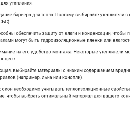
ля утепления.​
ание барьера для тепла.​ Поэтому выбирайте утеплители 
БС).​
собны обеспечить защиту от влаги и конденсации, чтобы
иалами могут быть гидроизоляционные пленки или влагост
мание на его удобство монтажа.​ Некоторые утеплители м
роцесс.
ющая, выбирайте материалы с низким содержанием вредны
иалов (например, льна или конопли).​
 окон необходимо учитывать теплоизоляционные свойства, 
е, чтобы выбрать оптимальный материал для вашего конкр