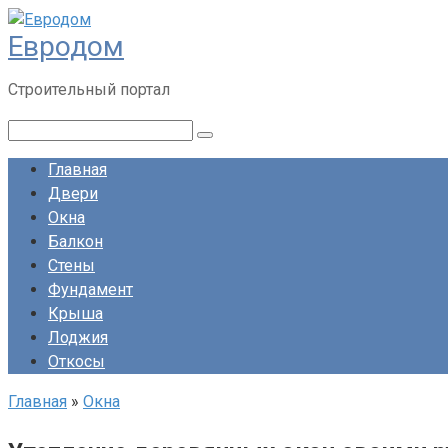
Перейти
Евродом
к
контенту
Строительный портал
Поиск:
Главная
Двери
Окна
Балкон
Стены
Фундамент
Крыша
Лоджия
Откосы
Главная
»
Окна