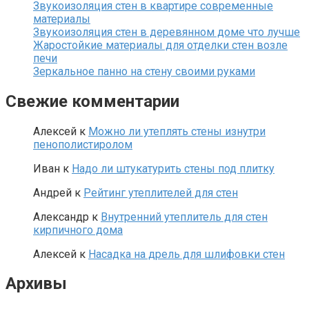
Звукоизоляция стен в квартире современные
материалы
Звукоизоляция стен в деревянном доме что лучше
Жаростойкие материалы для отделки стен возле
печи
Зеркальное панно на стену своими руками
Свежие комментарии
Алексей
к
Можно ли утеплять стены изнутри
пенополистиролом
Иван
к
Надо ли штукатурить стены под плитку
Андрей
к
Рейтинг утеплителей для стен
Александр
к
Внутренний утеплитель для стен
кирпичного дома
Алексей
к
Насадка на дрель для шлифовки стен
Архивы