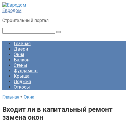
Перейти
к
Евродом
контенту
Строительный портал
Поиск:
Главная
Двери
Окна
Балкон
Стены
Фундамент
Крыша
Лоджия
Откосы
Главная
»
Окна
Входит ли в капитальный ремонт
замена окон