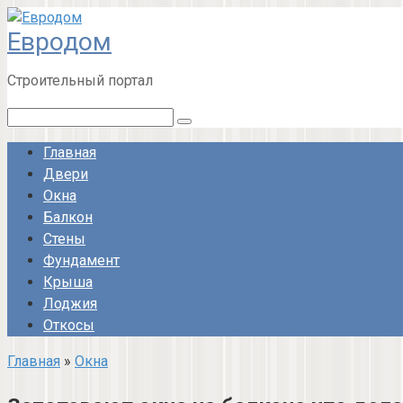
Перейти
Евродом
к
контенту
Строительный портал
Поиск:
Главная
Двери
Окна
Балкон
Стены
Фундамент
Крыша
Лоджия
Откосы
Главная
»
Окна