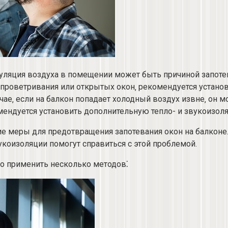
иркуляция воздуха в помещении может быть причиной запот
роветривания или открытых окон‚ рекомендуется установ
чае‚ если на балкон попадает холодный воздух извне‚ он м
ендуется установить дополнительную тепло- и звукоизоляц
е меры для предотвращения запотевания окон на балконе
коизоляции помогут справиться с этой проблемой.​
но применить несколько методов⁚