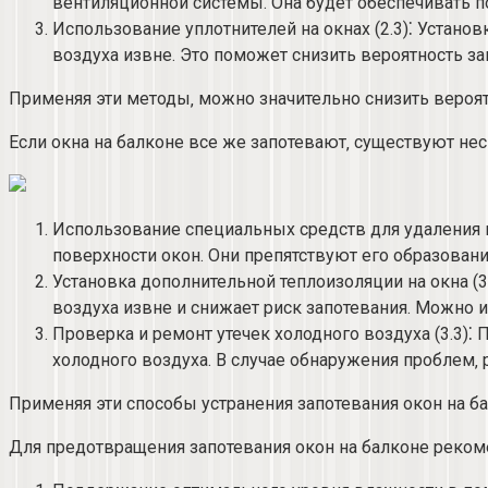
вентиляционной системы. Она будет обеспечивать 
Использование уплотнителей на окнах (2.​3)⁚ Устан
воздуха извне. Это поможет снизить вероятность за
Применяя эти методы‚ можно значительно снизить вероят
Если окна на балконе все же запотевают‚ существуют нес
Использование специальных средств для удаления к
поверхности окон.​ Они препятствуют его образован
Установка дополнительной теплоизоляции на окна (3
воздуха извне и снижает риск запотевания.​ Можно 
Проверка и ремонт утечек холодного воздуха (3.​3)
холодного воздуха.​ В случае обнаружения проблем‚ 
Применяя эти способы устранения запотевания окон на 
Для предотвращения запотевания окон на балконе реко