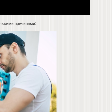
олькими причинами⁚