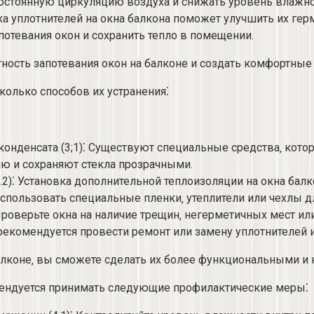
постоянную циркуляцию воздуха и снижать уровень влажно
овка уплотнителей на окна балкона поможет улучшить их г
потевания окон и сохранить тепло в помещении.​
ность запотевания окон на балконе и создать комфортные 
колько способов их устранения⁚
онденсата (3;1)⁚ Существуют специальные средства‚ кото
ию и сохраняют стекла прозрачными.​
.​2)⁚ Установка дополнительной теплоизоляции на окна ба
использовать специальные пленки‚ утеплители или чехлы д
⁚ Проверьте окна на наличие трещин‚ негерметичных мест и
рекомендуется провести ремонт или замену уплотнителей и 
балконе‚ вы сможете сделать их более функциональными и
мендуется принимать следующие профилактические меры⁚