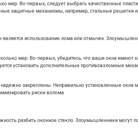
ько мер.​ Во-первых, следует выбрать качественные плас
ьные защитные механизмы, например, стальные решетки ил
 является использование лома или отмычек.​ Злоумышленн
сколько мер.​ Во-первых, убедитесь, что ваши окна имеют
дуется установить дополнительные противовзломные меха
а надежно закреплены.​ Неправильно установленные окна м
нимизировать риски взлома.
жность разбить оконное стекло.​ Злоумышленники могут п