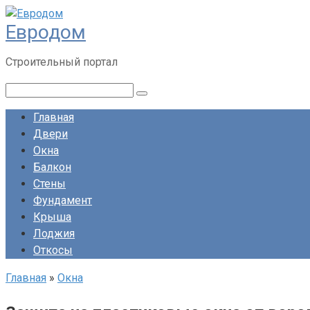
Перейти
Евродом
к
контенту
Строительный портал
Поиск:
Главная
Двери
Окна
Балкон
Стены
Фундамент
Крыша
Лоджия
Откосы
Главная
»
Окна