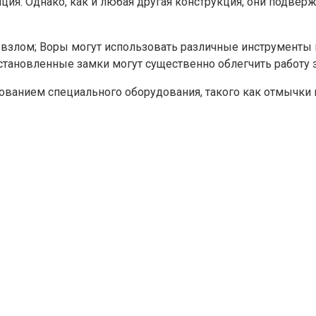
ия. Однако, как и любая другая конструкция, они подвер
я взлом; Воры могут использовать различные инструменты
 установленные замки могут существенно облегчить работ
ванием специального оборудования, такого как отмычки ил