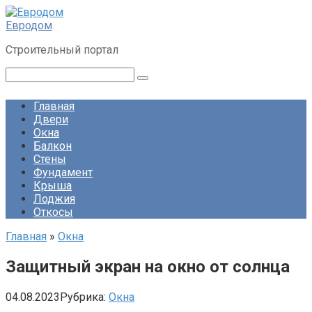
Перейти
к
Евродом
контенту
Строительный портал
Поиск:
Главная
Двери
Окна
Балкон
Стены
Фундамент
Крыша
Лоджия
Откосы
Главная
»
Окна
Защитный экран на окно от солнца
04.08.2023
Рубрика:
Окна