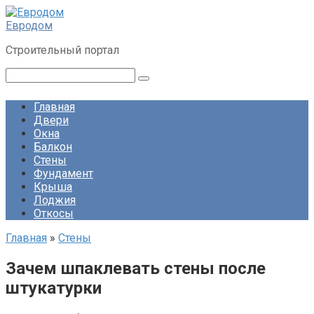
Перейти
к
Евродом
контенту
Строительный портал
Поиск:
Главная
Двери
Окна
Балкон
Стены
Фундамент
Крыша
Лоджия
Откосы
Главная
»
Стены
Зачем шпаклевать стены после
штукатурки